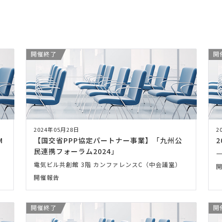
ー
開催終了
開
2024年05月28日
2
M
【国交省PPP協定パートナー事業】「九州公
2
民連携フォーラム2024」
電気ビル共創館 3階 カンファレンスC（中会議室）
開催報告
開催終了
開