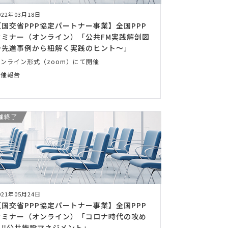
022年03月18日
【国交省PPP協定パートナー事業】全国PPP
セミナー（オンライン）「公共FM実践解剖図
～先進事例から紐解く実践のヒント～」
オンライン形式（zoom）にて開催
開催報告
催終了
021年05月24日
【国交省PPP協定パートナー事業】全国PPP
セミナー（オンライン）「コロナ時代の攻め
る‼公共施設マネジメント」