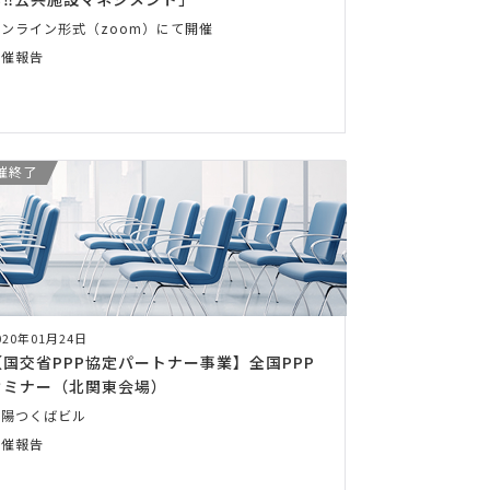
オンライン形式（zoom）にて開催
開催報告
催終了
020年01月24日
【国交省PPP協定パートナー事業】全国PPP
セミナー（北関東会場）
常陽つくばビル
開催報告