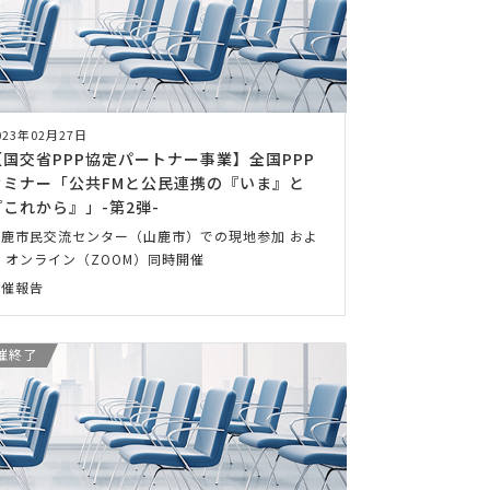
023年02月27日
【国交省PPP協定パートナー事業】全国PPP
セミナー「公共FMと公民連携の『いま』と
『これから』」-第2弾-
山鹿市民交流センター（山鹿市）での現地参加 およ
 オンライン（ZOOM）同時開催
開催報告
催終了