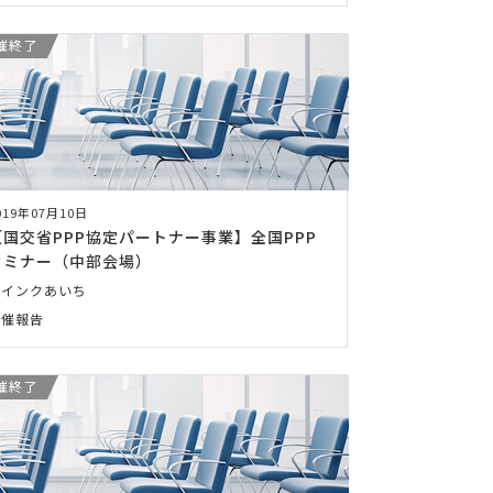
催終了
019年07月10日
【国交省PPP協定パートナー事業】全国PPP
セミナー（中部会場）
ウインクあいち
開催報告
催終了