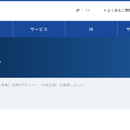
よくあるご質
JP
EN
サービス
IR
ス
ー事業】全国PPPセミナー（中部会場）を開催しました