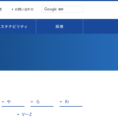
問
お問い合わせ
サステナビリティ
採用
や
ら
わ
V〜Z