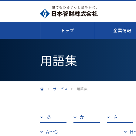
トップ
企業情報
用語集
>
サービス
>
用語集
あ
か
さ
A〜G
H