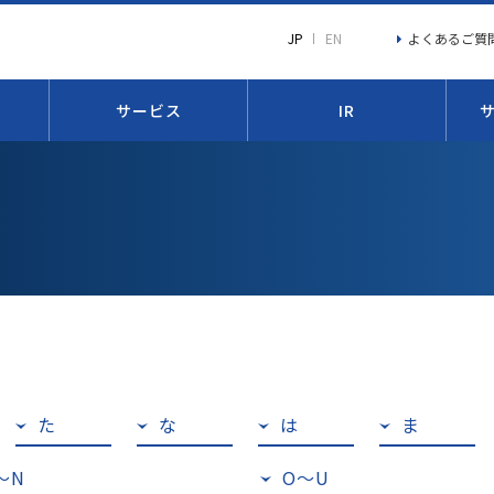
よくあるご質
JP
EN
サービス
IR
た
な
は
ま
〜N
O〜U