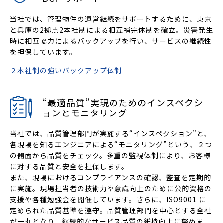
当社では、管理物件の運営継続をサポートするために、東京
と兵庫の2拠点2本社制による相互補完体制を確立。災害発生
時に相互協力によるバックアップを行い、サービスの継続性
を担保しています。
２本社制の強いバックアップ体制
“最適品質”実現のためのインスペクシ
ョンとモニタリング
当社では、品質管理部門が実施する“インスペクション”と、
各現場を知るエンジニアによる“モニタリング”という、２つ
の側面から品質をチェック。多重の監視体制により、お客様
に対する品質と安全を担保します。
また、現場におけるコンプライアンスの確認、監査を定期的
に実施。現場担当者の技術力や意識向上のために公的資格の
支援や各種勉強会を開催しています。さらに、ISO9001 に
定められた品質基準を遵守。品質管理部門を中心とする全社
が一丸となり、継続的なサービス品質の維持向上に努めま