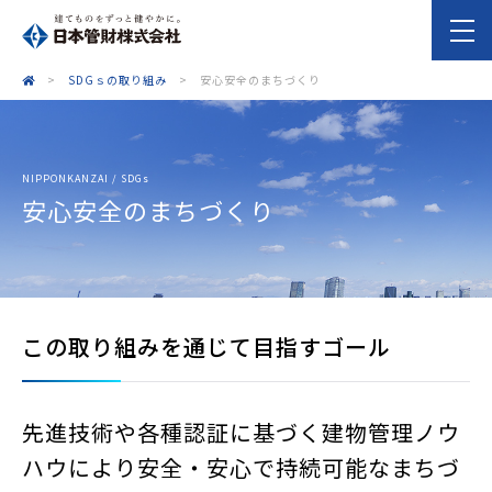
>
SDGｓの取り組み
>
安心安全のまちづくり
NIPPONKANZAI / SDGs
安心安全のまちづくり
この取り組みを通じて目指すゴール
先進技術や各種認証に基づく建物管理ノウ
ハウにより安全・安心で
持続可能なまちづ