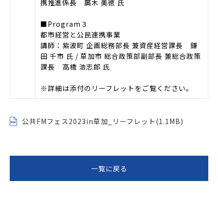
携推進係長 廣木 美徳 氏
■Program３
都市経営と公民連携事業
講師：紫波町 企画総務部長 兼資産経営課長 鎌
田 千市 氏 / 草加市 総合政策部副部長 兼総合政策
課長 高橋 浩志郎 氏
※詳細は添付のリーフレットをご覧ください。
公共FMフェス2023in草加_リーフレット(1.1MB)
一覧に戻る