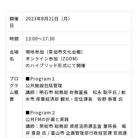
開催
2023年8月21日（月）
日
時間
13:00～17:30
会場
現地参加（草加市文化会館）
名
オンライン参加（ZOOM）
のハイブリッド形式にて開催
プロ
■Program１
グラ
公共施設包括管理
ム概
講師：明石市 総務局 財務室長 松永 聡平氏 / 射
要
水市 産業経済部 観光・定住課長 佐野 泰寛 氏
■Program２
公共FMの計画と実践
講師：常総市 総務部 資産活用課主査 兼係長 堀
井 喜良 氏 / 富山市 企画管理部行政経営課 官民連