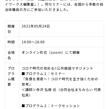
イワークス編集室」
）。同セミナーには、全国から多数の自
治体職員の方にご参加いただきました。
開催
2021年05月24日
日
時間
14:00～16:00
会場
オンライン形式（zoom）にて開催
名
プロ
コロナ時代の攻める‼公共施設マネジメント
グラ
■プログラム１：セミナー
ム概
「負債を資産へ！コロナ時代を生き抜くための
要
思考」
＜講師＞寺沢 弘樹 氏（合同会社まちみらい 代表
社員）
■プログラム２：トークセッション