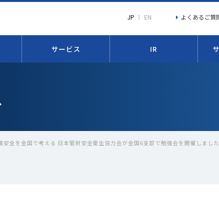
よくあるご質
JP
EN
サービス
IR
ス
場安全を全国で考える 日本管財安全衛生協力会が全国6支部で勉強会を開催しまし