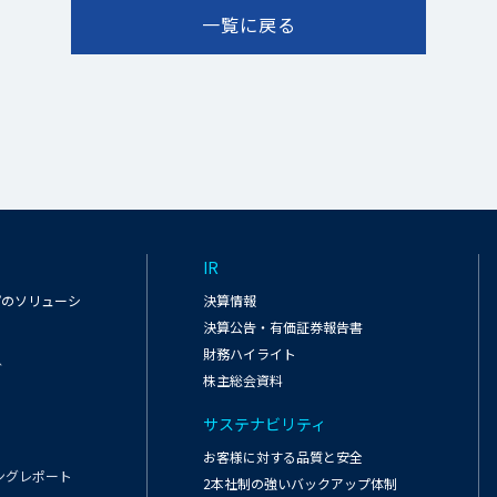
一覧に戻る
IR
プのソリューシ
決算情報
決算公告・有価証券報告書
財務ハイライト
グ
株主総会資料
サステナビリティ
お客様に対する品質と安全
ングレポート
2本社制の強いバックアップ体制