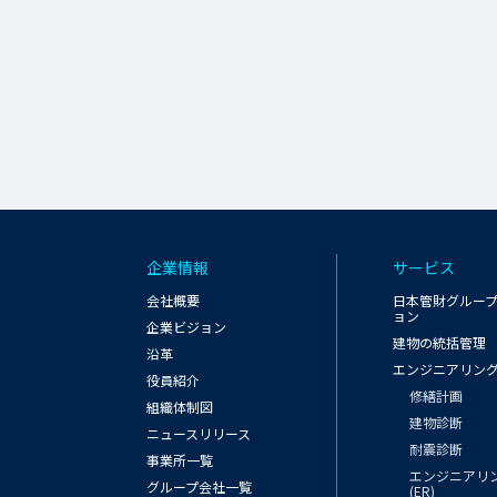
企業情報
サービス
会社概要
日本管財グルー
ョン
企業ビジョン
建物の統括管理
沿革
エンジニアリン
役員紹介
修繕計画
組織体制図
建物診断
ニュースリリース
耐震診断
事業所一覧
エンジニアリ
グループ会社一覧
(ER)