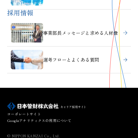
採用情報
事業部長メッセージと
求める人材像
選考フローと
よくある質問
コーポレートサイト
Googleアナリティクスの利用について
© NIPPON KANZAI Co., Ltd.