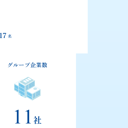
グループ企業数
11
社