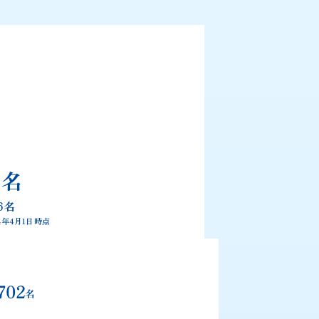
6
名
6名
4年4月1日時点