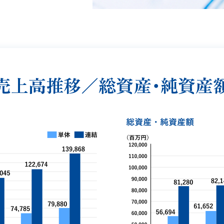
売上高推移／
総資産・純資産