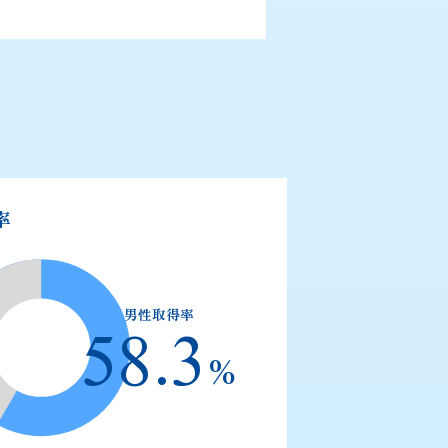
率
男性取得率
58.3
%