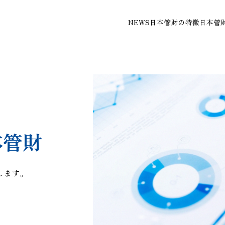
NEWS
日本管財の特徴
日本管
本管財
します。