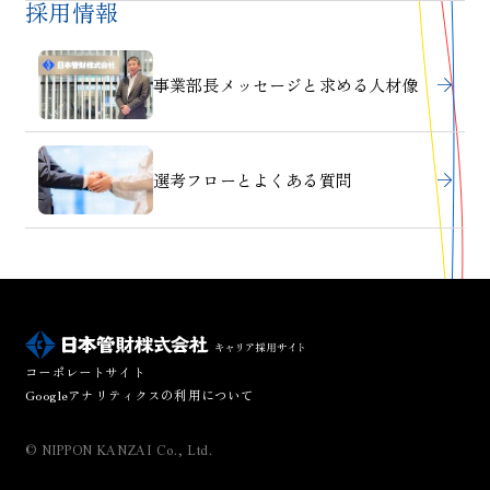
採用情報
事業部長メッセージと
求める人材像
選考フローと
よくある質問
コーポレートサイト
Googleアナリティクスの利用について
© NIPPON KANZAI Co., Ltd.