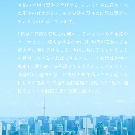
客様の大切な資産を管理する」という社名に込められ
た不変の理念があり、その実践が現在の結果に繋がっ
ているものと考えています。
「建物に最適な管理とは何か」。それは私たちの永遠の
テーマであり、答えを探るためには、時代が変わっても
変えずに護り続けること、時代と共に変えていくこと
を模索し続けなければなりません。日本管財は建物を
尊重し、護り続ける守護者でありたい。これからも日
本管財は、建物を慈しむ視線と長年培ってきた確かな
目利きの視線で、最適な建物管理の実現に取り組み、建
物のさらなる価値創造に貢献し続けます。